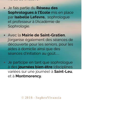
Je fais partie du
Réseau des
Sophrologues à l’Ecole
mis en place
par
Isabelle Lefevre,
sophrologue
et professeur à l’Académie de
Sophrologie.
Avec la
Mairie de Saint-Gratien
,
j'organise également des séances de
découverte pour les seniors, pour les
aides à domicile ainsi que des
séances d'initiation au goût.....
Je participe en tant que sophrologue
à des
journées bien-être
(disciplines
variées sur une journée) à
Saint-Leu
,
et à
Montmorency.
​© 2016 - SophroVivancia
sophrologue saint gratien sophrologue saint
gratien sophrologue saint gratien sophrologue saint
gratien sophrologue saint gratien sophrologue saint