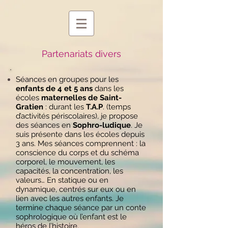
Partenariats divers
Séances en groupes pour les
enfants de 4 et 5 ans
dans les
écoles
maternelles de Saint-
Gratien
: durant les
T.A.P
. (temps
d’activités périscolaires), je propose
des séances en
Sophro-ludique
. Je
suis présente dans les écoles depuis
3 ans. Mes séances comprennent : la
conscience du corps et du schéma
corporel, le mouvement, les
capacités, la concentration, les
valeurs… En statique ou en
dynamique, centrés sur eux ou en
lien avec les autres enfants. Je
termine chaque séance par un conte
sophrologique où l’enfant est le
héros de l’histoire.